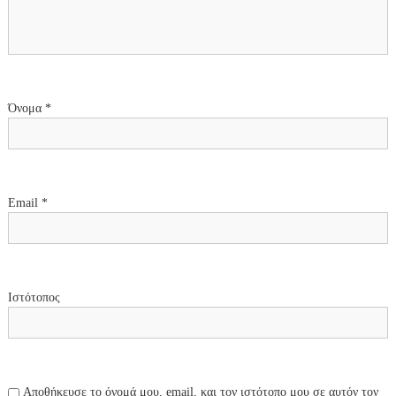
ά
ρ
θ
Όνομα
*
ρ
ω
Email
*
ν
Ιστότοπος
Αποθήκευσε το όνομά μου, email, και τον ιστότοπο μου σε αυτόν τον