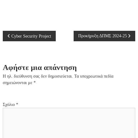
ν
ο
Π
Προκήρυξη ΔΠΜΣ 2024-25
Cyber Security Project
λ
ο
Αφήστε μια απάντηση
ή
Η ηλ. διεύθυνση σας δεν δημοσιεύεται.
Τα υποχρεωτικά πεδία
σημειώνονται με
*
γ
η
Σχόλιο
*
σ
η