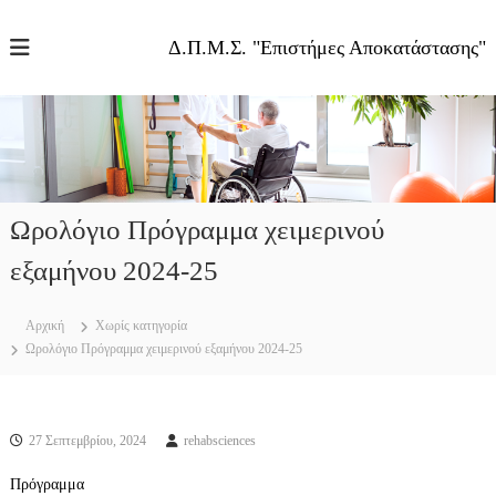
Π
α
Δ.Π.Μ.Σ. "Επιστήμες Αποκατάστασης"
ρ
ά
λ
ε
ι
ψ
η
σ
Ωρολόγιο Πρόγραμμα χειμερινού
τ
εξαμήνου 2024-25
ο
π
ε
Αρχική
Χωρίς κατηγορία
ρ
Ωρολόγιο Πρόγραμμα χειμερινού εξαμήνου 2024-25
ι
ε
χ
ό
27 Σεπτεμβρίου, 2024
rehabsciences
μ
ε
Πρόγραμμα