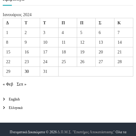
r
ν
S
ο
e
Ιανουάριος 2024
c
u
Δ
Τ
Τ
Π
Π
Σ
Κ
r
1
2
3
4
5
6
7
i
t
8
9
10
11
12
13
14
y
P
15
16
17
18
19
20
21
r
o
22
23
24
25
26
27
28
j
e
29
30
31
c
t
« Φεβ
Σεπ »
English
Ελληνικά
Πνευματικά Δικαιώματα © 2026
Δ.Π.Μ.Σ. "Επιστήμες Αποκατάστασης"
Ολα τα