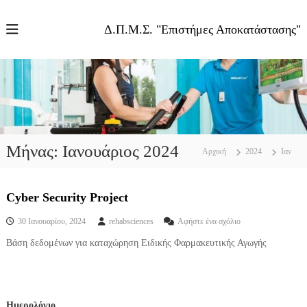
Π
α
Δ.Π.Μ.Σ. "Επιστήμες Αποκατάστασης"
ρ
ά
λ
ε
ι
ψ
η
σ
Μήνας:
Ιανουάριος 2024
τ
Αρχική
2024
Ιαν
ο
π
ε
Cyber Security Project
ρ
σ
30 Ιανουαρίου, 2024
rehabsciences
Αφήστε ένα σχόλιο
ι
τ
ε
Βάση δεδομένων για καταχώρηση Ειδικής Φαρμακευτικής Αγωγής
ο
χ
C
ό
y
μ
b
ε
e
Ημερολόγιο