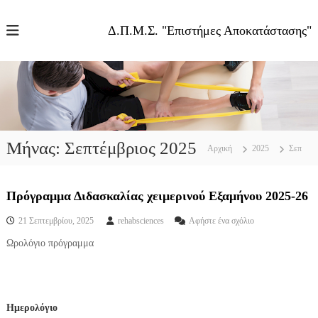
Π
α
Δ.Π.Μ.Σ. "Επιστήμες Αποκατάστασης"
ρ
ά
λ
ε
ι
ψ
η
σ
Μήνας:
Σεπτέμβριος 2025
Αρχική
2025
Σεπ
τ
ο
π
Πρόγραμμα Διδασκαλίας χειμερινού Εξαμήνου 2025-26
ε
ρ
σ
21 Σεπτεμβρίου, 2025
rehabsciences
Αφήστε ένα σχόλιο
ι
τ
Ωρολόγιο πρόγραμμα
ε
ο
Π
χ
ρ
ό
ό
μ
γ
ε
Ημερολόγιο
ρ