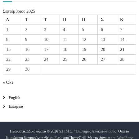
ν
α
ο
μ
Σεπτέμβριος 2025
μ
α
Δ
Τ
Τ
Π
Π
Σ
Κ
Δ
1
2
3
4
5
6
7
ι
δ
8
9
10
11
12
13
14
α
σ
15
16
17
18
19
20
21
κ
α
22
23
24
25
26
27
28
λ
ί
29
30
α
ς
« Οκτ
χ
ε
ι
English
μ
Ελληνικά
ε
ρ
ι
ν
ο
Πνευματικά Δικαιώματα © 2026
Δ.Π.Μ.Σ. "Επιστήμες Αποκατάστασης"
Ολα τα
ύ
δικαιώματα διατηρούνται.Θέμα:
Flash
απόThemeGrill. Με την δύναμη του
WordPress