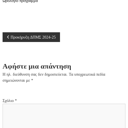
ν
Ωρολόγιο πρόγραμμα
ο
Π
Προκήρυξη ΔΠΜΣ 2024-25
λ
ο
Αφήστε μια απάντηση
ή
Η ηλ. διεύθυνση σας δεν δημοσιεύεται.
Τα υποχρεωτικά πεδία
σημειώνονται με
*
γ
η
Σχόλιο
*
σ