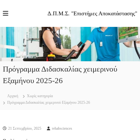
Π
α
Δ.Π.Μ.Σ. "Επιστήμες Αποκατάστασης"
ρ
ά
λ
ε
ι
ψ
η
σ
Πρόγραμμα Διδασκαλίας χειμερινού
τ
ο
Εξαμήνου 2025-26
π
ε
ρ
Αρχική
Χωρίς κατηγορία
ι
Πρόγραμμα Διδασκαλίας χειμερινού Εξαμήνου 2025-26
ε
χ
ό
μ
21 Σεπτεμβρίου, 2025
rehabsciences
ε